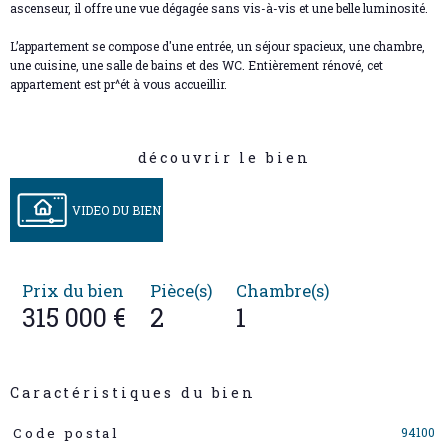
ascenseur, il offre une vue dégagée sans vis-à-vis et une belle luminosité.
L’appartement se compose d'une entrée, un séjour spacieux, une chambre,
une cuisine, une salle de bains et des WC. Entièrement rénové, cet
appartement est pr^ét à vous accueillir.
découvrir le bien
VIDEO DU BIEN
Prix du bien
Pièce(s)
Chambre(s)
315 000 €
2
1
Caractéristiques du bien
Caractéristiques
Valeurs
94100
Code postal