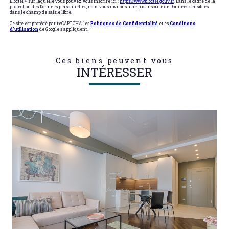
Bloctel », sur laquelle vous pouvez vous inscrire ici :
https://www.bloctel.gouv.fr
. Dans le cadre de la
protection des Données personnelles, nous vous invitons à ne pas inscrire de Données sensibles
dans le champ de saisie libre.
Ce site est protégé par reCAPTCHA, les
Politiques de Confidentialité
et es
Conditions
d'utilisation
de Google s'appliquent.
Ces biens peuvent vous
INTÉRESSER
VOIR LE BIEN