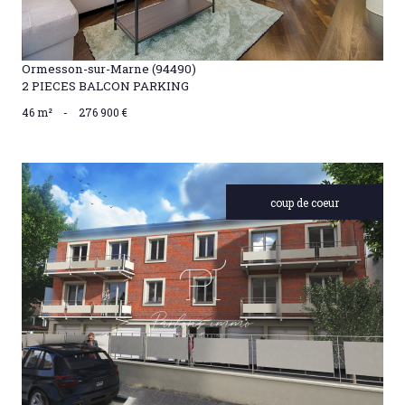
Ormesson-sur-Marne (94490)
2 PIECES BALCON PARKING
46 m²
-
276 900 €
coup de coeur
VOIR LE BIEN