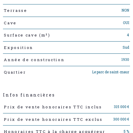
NON
Terrasse
OUI
Cave
4
Surface cave (m²)
Sud
Exposition
1930
Année de construction
Le parc de saint-maur
Quartier
Infos financières
Caractéristiques
Valeurs
315 000 €
Prix de vente honoraires TTC inclus
300 000 €
Prix de vente honoraires TTC exclus
5 %
Honoraires TTC à la charge acquéreur