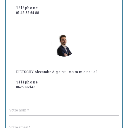
Téléphone
01 48 53 64 88
DIETSCHY Alexandre
Agent commercial
Téléphone
0625392145
Nom
Fieldset
*
par
défaut
email
*