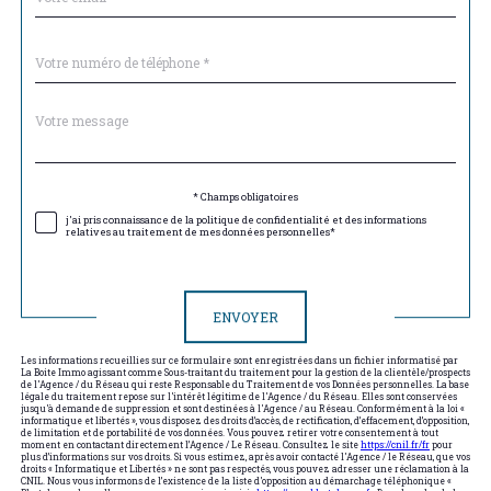
Téléphone
*
Message
Fieldset
*
par
défaut
Validation
* Champs obligatoires
j'ai pris connaissance de la politique de confidentialité et des informations
relatives au traitement de mes données personnelles*
Validation
ENVOYER
Les informations recueillies sur ce formulaire sont enregistrées dans un fichier informatisé par
La Boite Immo agissant comme Sous-traitant du traitement pour la gestion de la clientèle/prospects
de l'Agence / du Réseau qui reste Responsable du Traitement de vos Données personnelles. La base
légale du traitement repose sur l'intérêt légitime de l'Agence / du Réseau. Elles sont conservées
jusqu'à demande de suppression et sont destinées à l'Agence / au Réseau. Conformément à la loi «
informatique et libertés », vous disposez des droits d’accès, de rectification, d’effacement, d’opposition,
de limitation et de portabilité de vos données. Vous pouvez retirer votre consentement à tout
moment en contactant directement l’Agence / Le Réseau. Consultez le site
https://cnil.fr/fr
pour
plus d’informations sur vos droits. Si vous estimez, après avoir contacté l'Agence / le Réseau, que vos
droits « Informatique et Libertés » ne sont pas respectés, vous pouvez adresser une réclamation à la
CNIL. Nous vous informons de l’existence de la liste d'opposition au démarchage téléphonique «