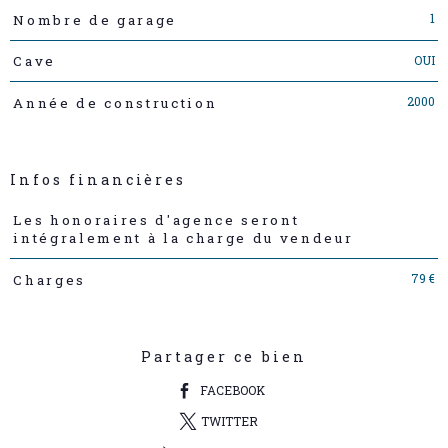
1
Nombre de garage
OUI
Cave
2000
Année de construction
Infos financières
Caractéristiques
Valeurs
Les honoraires d'agence seront
intégralement à la charge du vendeur
79 €
Charges
Partager ce bien
FACEBOOK
TWITTER