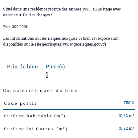
Situé dans une résidence récente des années 1990, au 2e étage avec
ascenseur. Faibles charges !
Prix: 300 000€
Les informations sur les risques auxquels ce bien est exposé sont
disponibles sur le site georisques: www.georisques.gouv.fr
Prix du bien
Pièce(s)
1
Caractéristiques du bien
Caractéristiques
Valeurs
75012
Code postal
31,82 m²
Surface habitable (m²)
31,82 m²
Surface loi Carrez (m²)