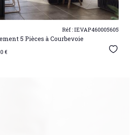
Réf : IEVAP460005605
ement 5 Pièces à Courbevoie
Sélecti
0 €