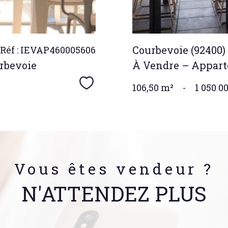
Courbevoie (92400)
Réf : IEVAP460005606
rbevoie
À Vendre – Appart
Sélectionner
106,50 m²
-
1 050 00
Vous êtes vendeur ?
N'ATTENDEZ PLUS