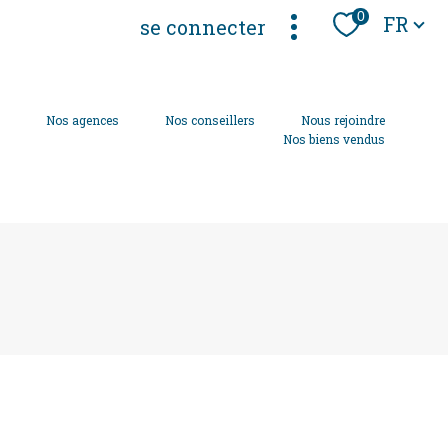
Langue
0
FR
se connecter
s
Nos agences
Nos conseillers
Nous rejoindre
Nos biens vendus
filtrer