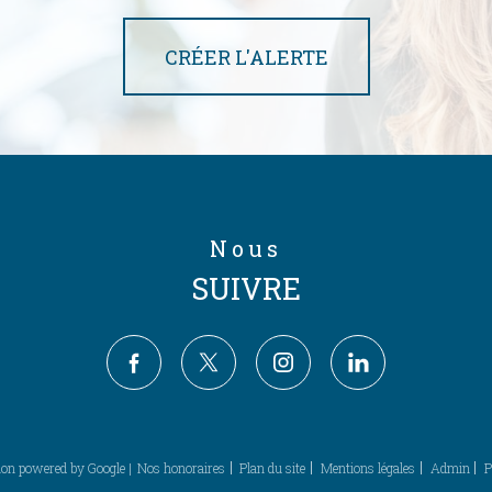
CRÉER L'ALERTE
Nous
SUIVRE
ion powered by Google |
Nos honoraires
Plan du site
Mentions légales
Admin
P