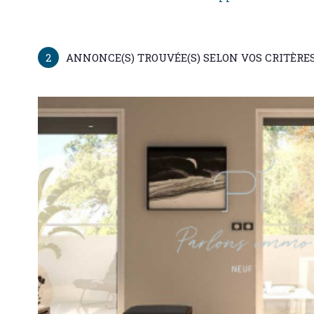
Appartement
92400
2
ANNONCE(S) TROUVÉE(S) SELON VOS CRITÈRE
VOIR LE
BIEN