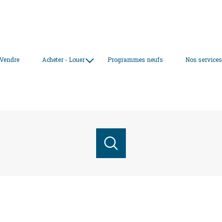
 Vendre
Acheter - Louer
Programmes neufs
Nos service
nos biens à la vente
nos locations
acheter
louer
estimer
de l'ancien
de l'ancien
de l'immo pro
1
Localisation
Budget
du neuf