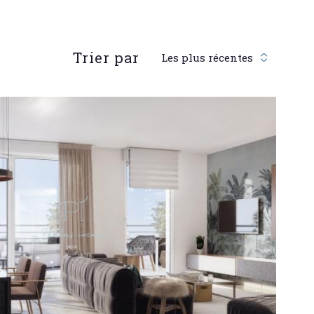
réinitialiser les
filtres
Trier par
Les plus récentes
VOIR LE
BIEN