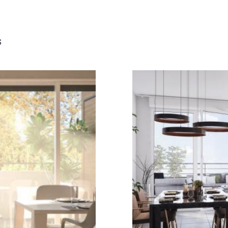
de l'immo pro
 - Courbevoie
voir les
2
annonces
S