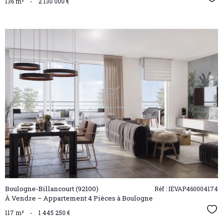
Sél
136 m²
-
2 130 000 €
VOIR LE
BIEN
Boulogne-Billancourt (92100)
Réf : IEVAP460004174
À Vendre – Appartement 4 Pièces à Boulogne
Sél
117 m²
-
1 445 250 €