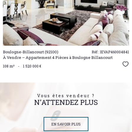
BIEN
Boulogne-Billancourt (92100)
Réf : IEVAP460004841
À Vendre – Appartement 4 Pièces à Boulogne Billancourt
Sél
108 m²
-
1 520 000 €
Vous êtes vendeur ?
N'ATTENDEZ PLUS
EN SAVOIR PLUS