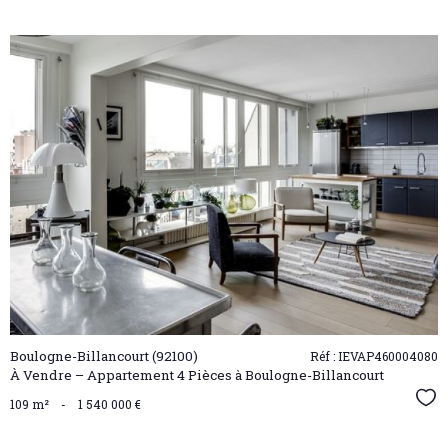
VOIR LE
BIEN
Boulogne-Billancourt (92100)
Réf : IEVAP460004080
À Vendre – Appartement 4 Pièces à Boulogne-Billancourt
Sél
109 m²
-
1 540 000 €