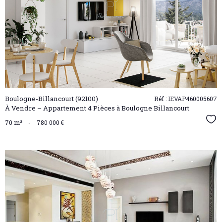
VOIR LE
BIEN
Boulogne-Billancourt (92100)
Réf : IEVAP460005607
À Vendre – Appartement 4 Pièces à Boulogne Billancourt
Sél
70 m²
-
780 000 €
VOIR LE