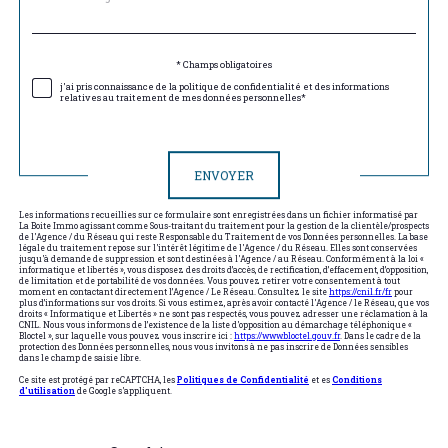
*
par
défaut
Validation
* Champs obligatoires
j'ai pris connaissance de la politique de confidentialité et des informations
relatives au traitement de mes données personnelles*
Validation
ENVOYER
Les informations recueillies sur ce formulaire sont enregistrées dans un fichier informatisé par
La Boite Immo agissant comme Sous-traitant du traitement pour la gestion de la clientèle/prospects
de l'Agence / du Réseau qui reste Responsable du Traitement de vos Données personnelles. La base
légale du traitement repose sur l'intérêt légitime de l'Agence / du Réseau. Elles sont conservées
jusqu'à demande de suppression et sont destinées à l'Agence / au Réseau. Conformément à la loi «
informatique et libertés », vous disposez des droits d’accès, de rectification, d’effacement, d’opposition,
de limitation et de portabilité de vos données. Vous pouvez retirer votre consentement à tout
moment en contactant directement l’Agence / Le Réseau. Consultez le site
https://cnil.fr/fr
pour
plus d’informations sur vos droits. Si vous estimez, après avoir contacté l'Agence / le Réseau, que vos
droits « Informatique et Libertés » ne sont pas respectés, vous pouvez adresser une réclamation à la
CNIL. Nous vous informons de l’existence de la liste d'opposition au démarchage téléphonique «
Bloctel », sur laquelle vous pouvez vous inscrire ici :
https://www.bloctel.gouv.fr
. Dans le cadre de la
protection des Données personnelles, nous vous invitons à ne pas inscrire de Données sensibles
dans le champ de saisie libre.
Ce site est protégé par reCAPTCHA, les
Politiques de Confidentialité
et es
Conditions
d'utilisation
de Google s'appliquent.