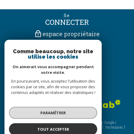
Se
CONNECTER
espace propriétaire
Nous
Comme beaucoup, notre site
SUIVRE
utilise les cookies
On aimerait vous accompagner pendant
votre visite.
Nous
En poursuivant, vous acceptez l'utilisation des
ADHÉRONS
cookies par ce site, afin de vous proposer des
contenus adaptés et réaliser des statistiques !
PARAMÉTRER
© 2026 | Tous droits réservés | Traduction powered by Google |
Nos honoraires
Plan du site
Mentions légales
Admin
Partenaires
TOUT ACCEPTER
Politique RGPD
Cookies