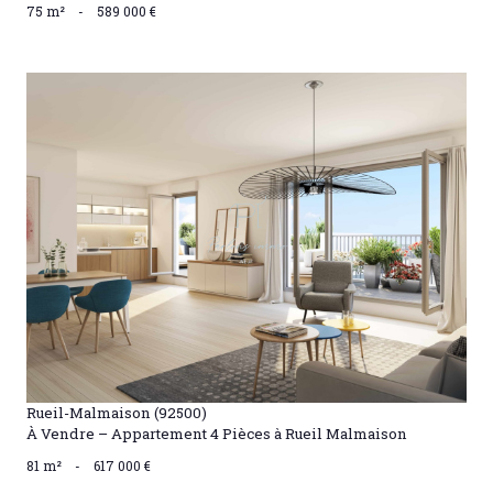
75 m²
-
589 000 €
VOIR LE BIEN
Rueil-Malmaison (92500)
À Vendre – Appartement 4 Pièces à Rueil Malmaison
81 m²
-
617 000 €