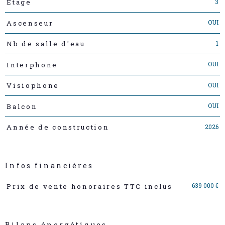
3
Etage
OUI
Ascenseur
1
Nb de salle d'eau
OUI
Interphone
OUI
Visiophone
OUI
Balcon
2026
Année de construction
Infos financières
Caractéristiques
Valeurs
639 000 €
Prix de vente honoraires TTC inclus
Bilans énergétiques