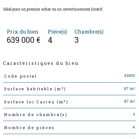
Idéal pour un premier achat ou un investissement locatif.
Prix du bien
Pièce(s)
Chambre(s)
639 000 €
4
3
Caractéristiques du bien
Caractéristiques
Valeurs
92500
Code postal
87 m²
Surface habitable (m²)
87 m²
Surface loi Carrez (m²)
3
Nombre de chambre(s)
4
Nombre de pièces