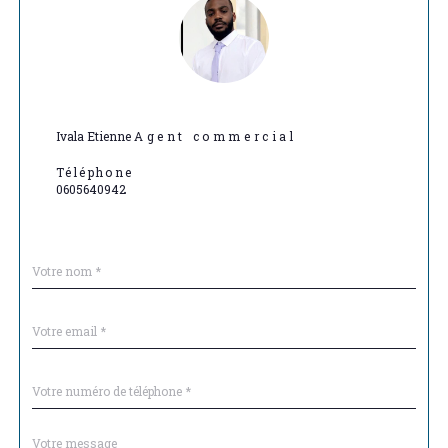
Ivala Etienne
Agent commercial
Téléphone
0605640942
Nom
Fieldset
*
par
défaut
email
*
Téléphone
*
Message
Fieldset