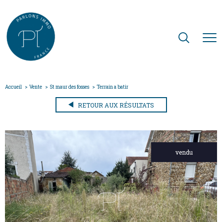
Accueil
Vente
St maur des fosses
Terrain a batir
RETOUR AUX RÉSULTATS
vendu