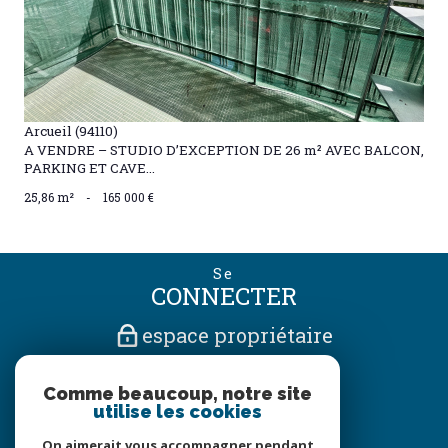
Arcueil (94110)
A VENDRE – STUDIO D’EXCEPTION DE 26 m² AVEC BALCON,
PARKING ET CAVE...
25,86 m²
-
165 000 €
Se
CONNECTER
espace propriétaire
Nous
Comme beaucoup, notre site
SUIVRE
utilise les cookies
On aimerait vous accompagner pendant