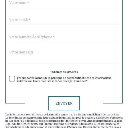
*
par
défaut
email
*
Téléphone
*
Message
Fieldset
*
par
défaut
Validation
* Champs obligatoires
j'ai pris connaissance de la politique de confidentialité et des informations
relatives au traitement de mes données personnelles*
Validation
ENVOYER
Les informations recueillies sur ce formulaire sont enregistrées dans un fichier informatisé par
La Boite Immo agissant comme Sous-traitant du traitement pour la gestion de la clientèle/prospects
de l'Agence / du Réseau qui reste Responsable du Traitement de vos Données personnelles. La base
légale du traitement repose sur l'intérêt légitime de l'Agence / du Réseau. Elles sont conservées
jusqu'à demande de suppression et sont destinées à l'Agence / au Réseau. Conformément à la loi «