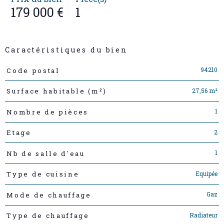
179 000 €
1
Caractéristiques du bien
Caractéristiques
Valeurs
94210
Code postal
27,56 m²
Surface habitable (m²)
1
Nombre de pièces
2
Etage
1
Nb de salle d'eau
Equipée
Type de cuisine
Gaz
Mode de chauffage
Radiateur
Type de chauffage