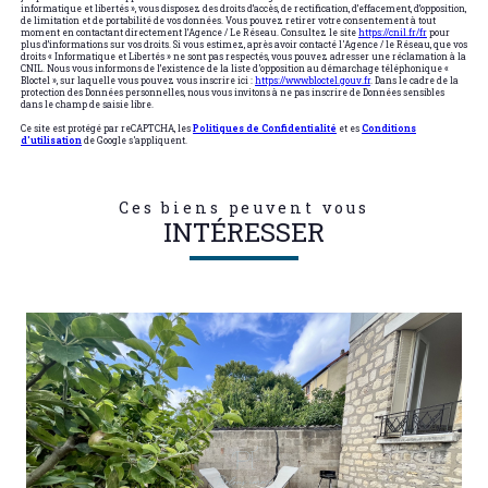
informatique et libertés », vous disposez des droits d’accès, de rectification, d’effacement, d’opposition,
de limitation et de portabilité de vos données. Vous pouvez retirer votre consentement à tout
moment en contactant directement l’Agence / Le Réseau. Consultez le site
https://cnil.fr/fr
pour
plus d’informations sur vos droits. Si vous estimez, après avoir contacté l'Agence / le Réseau, que vos
droits « Informatique et Libertés » ne sont pas respectés, vous pouvez adresser une réclamation à la
CNIL. Nous vous informons de l’existence de la liste d'opposition au démarchage téléphonique «
Bloctel », sur laquelle vous pouvez vous inscrire ici :
https://www.bloctel.gouv.fr
. Dans le cadre de la
protection des Données personnelles, nous vous invitons à ne pas inscrire de Données sensibles
dans le champ de saisie libre.
Ce site est protégé par reCAPTCHA, les
Politiques de Confidentialité
et es
Conditions
d'utilisation
de Google s'appliquent.
Ces biens peuvent vous
INTÉRESSER
VOIR LE BIEN