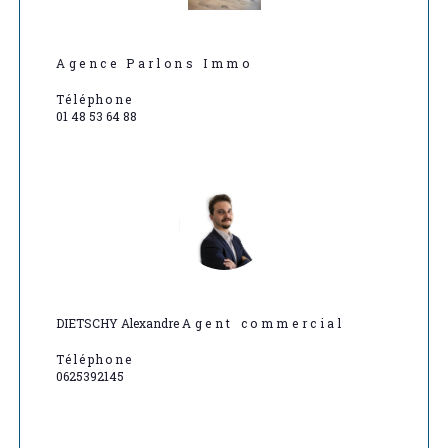
Agence Parlons Immo
Téléphone
01 48 53 64 88
DIETSCHY Alexandre
Agent commercial
Téléphone
0625392145
Nom
Fieldset