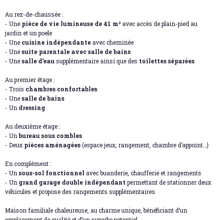
Au rez-de-chaussée :
- Une
pièce de vie lumineuse de 41 m²
avec accès de plain-pied au
jardin et un poele
- Une
cuisine indépendante
avec cheminée
- Une
suite parentale avec salle de bains
- Une
salle d’eau
supplémentaire ainsi que des
toilettes séparées
Au premier étage :
- Trois
chambres confortables
- Une
salle de bains
- Un
dressing
Au deuxième étage :
- Un
bureau sous combles
- Deux
pièces aménagées
(espace jeux, rangement, chambre d’appoint…)
En complément :
- Un
sous-sol fonctionnel
avec buanderie, chaufferie et rangements
- Un
grand garage double indépendant
permettant de stationner deux
véhicules et propose des rangements supplémentaires
Maison familiale chaleureuse, au charme unique, bénéficiant d’un
emplacement de qualité et d’un superbe potentiel.