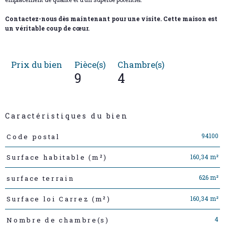
Contactez-nous dès maintenant pour une visite. Cette maison est
un véritable coup de cœur.
Prix du bien
Pièce(s)
Chambre(s)
9
4
Caractéristiques du bien
Caractéristiques
Valeurs
94100
Code postal
160,34 m²
Surface habitable (m²)
626 m²
surface terrain
160,34 m²
Surface loi Carrez (m²)
4
Nombre de chambre(s)