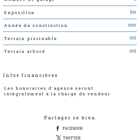
Est
Exposition
1930
Année de construction
OUI
Terrain piscinable
OUI
Terrain arboré
Infos financières
Caractéristiques
Valeurs
Les honoraires d'agence seront
intégralement à la charge du vendeur
Partager ce bien
FACEBOOK
TWITTER