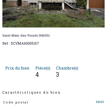
Saint-Maur-des-Fossés (94100)
Réf : DCVMA60005107
Prix du bien
Pièce(s)
Chambre(s)
4
3
Caractéristiques du bien
Caractéristiques
Valeurs
94100
Code postal