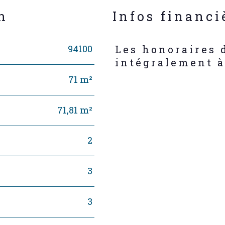
n
Infos financi
94100
Les honoraires 
Caractéristiques
Valeur
intégralement à
71 m²
71,81 m²
2
3
3