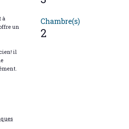
t à
Chambre(s)
offre un
2
ien! il
de
lément.
sques