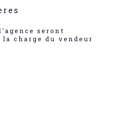
ères
d'agence seront
s
 la charge du vendeur