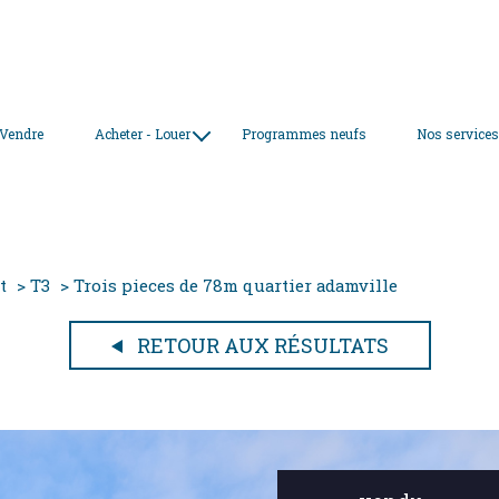
 Vendre
Acheter - Louer
Programmes neufs
Nos service
nos biens à la vente
nos locations
t
T3
Trois pieces de 78m quartier adamville
RETOUR AUX RÉSULTATS