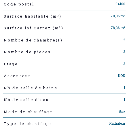
Caractéristiques
Valeurs
94100
Code postal
78,36 m²
Surface habitable (m²)
78,36 m²
Surface loi Carrez (m²)
2
Nombre de chambre(s)
3
Nombre de pièces
3
Etage
NON
Ascenseur
1
Nb de salle de bains
1
Nb de salle d'eau
Gaz
Mode de chauffage
Radiateur
Type de chauffage