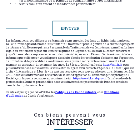
j'ai pris connaissance de la politique de confidentialité et des informations
relatives au traitement de mes données personnelles*
Validation
ENVOYER
Les informations recueillies sur ce formulaire sont enregistrées dans un fichier informatisé par
La Boite Immo agissant comme Sous-traitant du traitement pour la gestion de la clientèle/prospects
de l'Agence / du Réseau qui reste Responsable du Traitement de vos Données personnelles. La base
légale du traitement repose sur l'intérêt légitime de l'Agence / du Réseau. Elles sont conservées
jusqu'à demande de suppression et sont destinées à l'Agence / au Réseau. Conformément à la loi «
informatique et libertés », vous disposez des droits d’accès, de rectification, d’effacement, d’opposition,
de limitation et de portabilité de vos données. Vous pouvez retirer votre consentement à tout
moment en contactant directement l’Agence / Le Réseau. Consultez le site
https://cnil.fr/fr
pour
plus d’informations sur vos droits. Si vous estimez, après avoir contacté l'Agence / le Réseau, que vos
droits « Informatique et Libertés » ne sont pas respectés, vous pouvez adresser une réclamation à la
CNIL. Nous vous informons de l’existence de la liste d'opposition au démarchage téléphonique «
Bloctel », sur laquelle vous pouvez vous inscrire ici :
https://www.bloctel.gouv.fr
. Dans le cadre de la
protection des Données personnelles, nous vous invitons à ne pas inscrire de Données sensibles
dans le champ de saisie libre.
Ce site est protégé par reCAPTCHA, les
Politiques de Confidentialité
et es
Conditions
d'utilisation
de Google s'appliquent.
Ces biens peuvent vous
INTÉRESSER