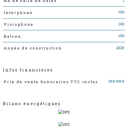
1
Nb de salle de bains
OUI
Interphone
OUI
Visiophone
OUI
Balcon
2025
Année de construction
Infos financières
Caractéristiques
Valeurs
594 000 €
Prix de vente honoraires TTC inclus
Bilans énergétiques