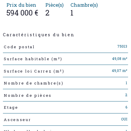
Prix du bien
Pièce(s)
Chambre(s)
594 000 €
2
1
Caractéristiques du bien
Caractéristiques
Valeurs
75013
Code postal
49,08 m²
Surface habitable (m²)
49,07 m²
Surface loi Carrez (m²)
1
Nombre de chambre(s)
2
Nombre de pièces
6
Etage
OUI
Ascenseur