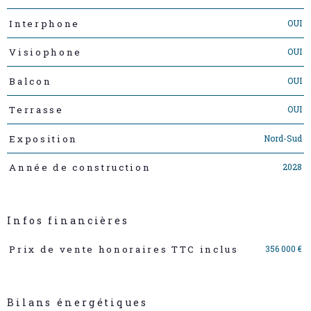
OUI
Interphone
OUI
Visiophone
OUI
Balcon
OUI
Terrasse
Nord-Sud
Exposition
2028
Année de construction
Infos financières
Caractéristiques
Valeurs
356 000 €
Prix de vente honoraires TTC inclus
Bilans énergétiques