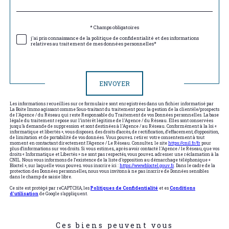
défaut
Validation
* Champs obligatoires
j'ai pris connaissance de la politique de confidentialité et des informations
relatives au traitement de mes données personnelles*
Validation
ENVOYER
Les informations recueillies sur ce formulaire sont enregistrées dans un fichier informatisé par
La Boite Immo agissant comme Sous-traitant du traitement pour la gestion de la clientèle/prospects
de l'Agence / du Réseau qui reste Responsable du Traitement de vos Données personnelles. La base
légale du traitement repose sur l'intérêt légitime de l'Agence / du Réseau. Elles sont conservées
jusqu'à demande de suppression et sont destinées à l'Agence / au Réseau. Conformément à la loi «
informatique et libertés », vous disposez des droits d’accès, de rectification, d’effacement, d’opposition,
de limitation et de portabilité de vos données. Vous pouvez retirer votre consentement à tout
moment en contactant directement l’Agence / Le Réseau. Consultez le site
https://cnil.fr/fr
pour
plus d’informations sur vos droits. Si vous estimez, après avoir contacté l'Agence / le Réseau, que vos
droits « Informatique et Libertés » ne sont pas respectés, vous pouvez adresser une réclamation à la
CNIL. Nous vous informons de l’existence de la liste d'opposition au démarchage téléphonique «
Bloctel », sur laquelle vous pouvez vous inscrire ici :
https://www.bloctel.gouv.fr
. Dans le cadre de la
protection des Données personnelles, nous vous invitons à ne pas inscrire de Données sensibles
dans le champ de saisie libre.
Ce site est protégé par reCAPTCHA, les
Politiques de Confidentialité
et es
Conditions
d'utilisation
de Google s'appliquent.
Ces biens peuvent vous