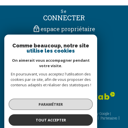
Se
CONNECTER
espace propriétaire
Nous
Comme beaucoup, notre site
SUIVRE
utilise les cookies
On aimerait vous accompagner pendant
votre visite.
Nous
En poursuivant, vous acceptez l'utilisation des
ADHÉRONS
cookies par ce site, afin de vous proposer des
contenus adaptés et réaliser des statistiques !
PARAMÉTRER
© 2026 | Tous droits réservés | Traduction powered by Google |
Nos honoraires
Plan du site
Mentions légales
Admin
Partenaires
TOUT ACCEPTER
Politique RGPD
Cookies