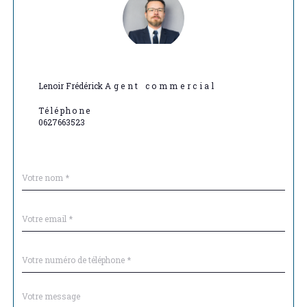
Lenoir Frédérick
Agent commercial
Téléphone
0627663523
Nom
Fieldset
*
par
défaut
email
*
Téléphone
*
Message
Fieldset
*
par