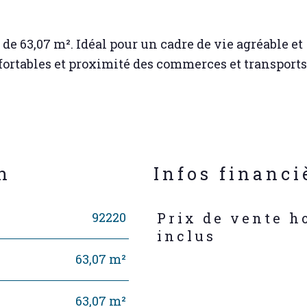
e de 63,07 m². Idéal pour un cadre de vie agréable et
ortables et proximité des commerces et transports
n
Infos financi
92220
Prix de vente h
Caractéristiques
Valeur
inclus
63,07 m²
63,07 m²