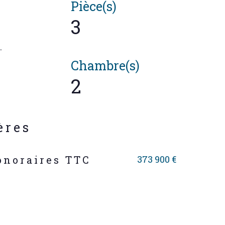
Pièce(s)
3
.
Chambre(s)
2
ères
373 900 €
onoraires TTC
s