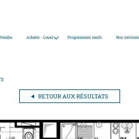
 Vendre
Acheter - Louer
Programmes neufs
Nos service
nos biens à la vente
nos locations
T3
RETOUR AUX RÉSULTATS